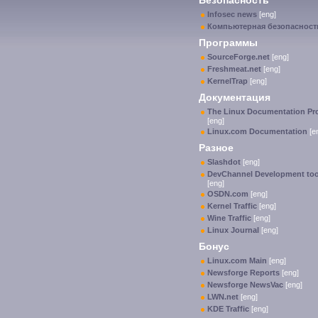
Безопасность
Infosec news
[eng]
Компьютерная безопасност
Программы
SourceForge.net
[eng]
Freshmeat.net
[eng]
KernelTrap
[eng]
Документация
The Linux Documentation Pro
[eng]
Linux.com Documentation
[e
Разное
Slashdot
[eng]
DevChannel Development too
[eng]
OSDN.com
[eng]
Kernel Traffic
[eng]
Wine Traffic
[eng]
Linux Journal
[eng]
Бонус
Linux.com Main
[eng]
Newsforge Reports
[eng]
Newsforge NewsVac
[eng]
LWN.net
[eng]
KDE Traffic
[eng]