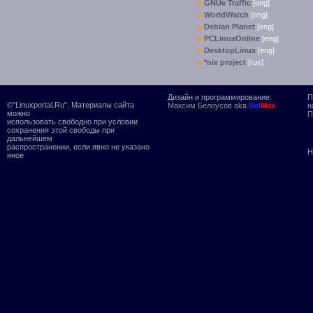
GNUe Traffic
[eng]
WorldWatch
[eng]
Debian Planet
[eng]
PCLinuxOnline
[eng]
DesktopLinux
[eng]
*nix project
[rus]
Дизайн и программирование:
П
©"Linuxportal.Ru". Материалы сайта
Максим Белоусов aka
Bel
Max
н
можно
П
использовать свободно при условии
сохранения этой свободы при
дальнейшем
распространении, если явно не указано
Н
иное