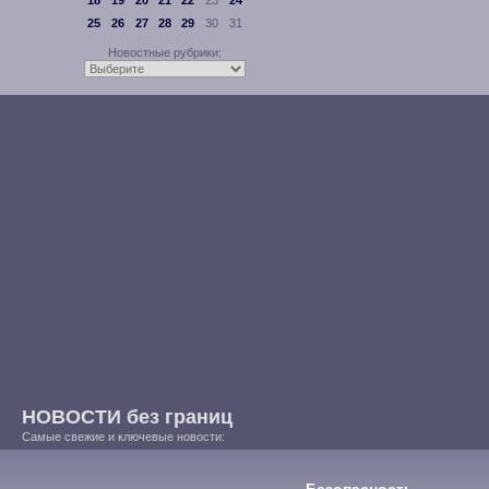
18
19
20
21
22
23
24
25
26
27
28
29
30
31
Новостные рубрики:
НОВОСТИ без границ
Самые свежие и ключевые новости: