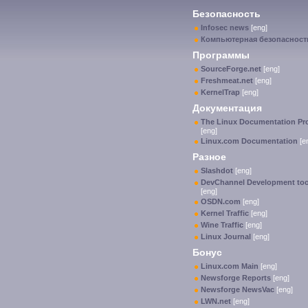
Безопасность
Infosec news
[eng]
Компьютерная безопасност
Программы
SourceForge.net
[eng]
Freshmeat.net
[eng]
KernelTrap
[eng]
Документация
The Linux Documentation Pro
[eng]
Linux.com Documentation
[e
Разное
Slashdot
[eng]
DevChannel Development too
[eng]
OSDN.com
[eng]
Kernel Traffic
[eng]
Wine Traffic
[eng]
Linux Journal
[eng]
Бонус
Linux.com Main
[eng]
Newsforge Reports
[eng]
Newsforge NewsVac
[eng]
LWN.net
[eng]