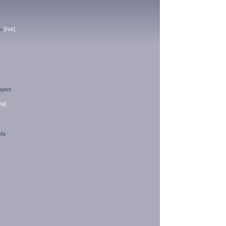
ь
[rus]
ject
ng]
ls