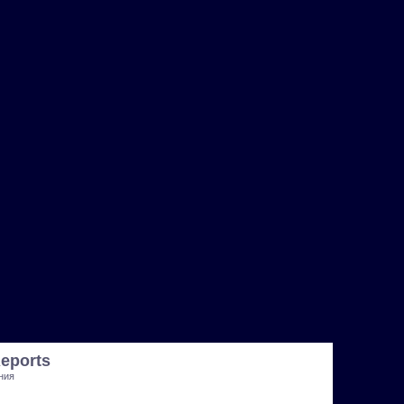
eports
ния