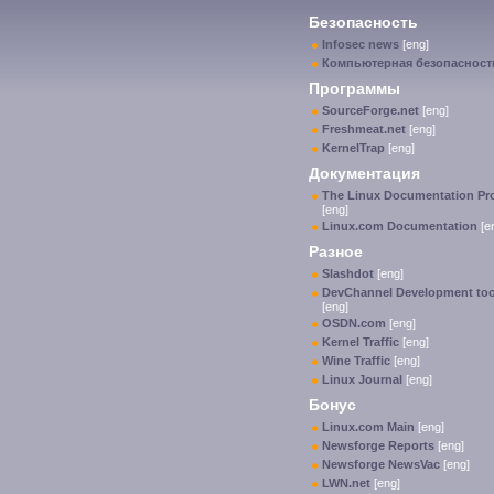
Безопасность
Infosec news
[eng]
Компьютерная безопасност
Программы
SourceForge.net
[eng]
Freshmeat.net
[eng]
KernelTrap
[eng]
Документация
The Linux Documentation Pro
[eng]
Linux.com Documentation
[e
Разное
Slashdot
[eng]
DevChannel Development too
[eng]
OSDN.com
[eng]
Kernel Traffic
[eng]
Wine Traffic
[eng]
Linux Journal
[eng]
Бонус
Linux.com Main
[eng]
Newsforge Reports
[eng]
Newsforge NewsVac
[eng]
LWN.net
[eng]