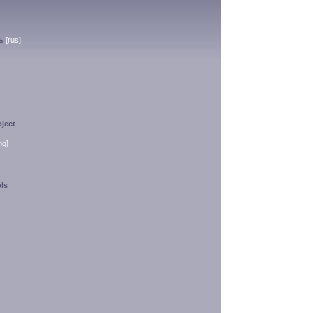
ь
[rus]
ject
ng]
ls