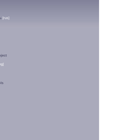
ь
[rus]
ject
ng]
ls