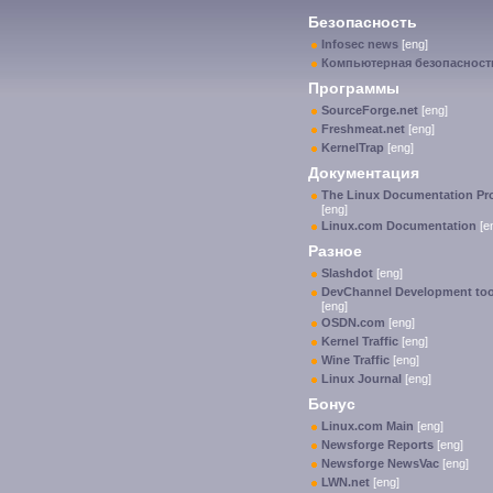
Безопасность
Infosec news
[eng]
Компьютерная безопасност
Программы
SourceForge.net
[eng]
Freshmeat.net
[eng]
KernelTrap
[eng]
Документация
The Linux Documentation Pro
[eng]
Linux.com Documentation
[e
Разное
Slashdot
[eng]
DevChannel Development too
[eng]
OSDN.com
[eng]
Kernel Traffic
[eng]
Wine Traffic
[eng]
Linux Journal
[eng]
Бонус
Linux.com Main
[eng]
Newsforge Reports
[eng]
Newsforge NewsVac
[eng]
LWN.net
[eng]