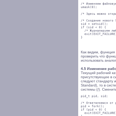
/* Изменяем файловую
umask(0);

/* Здесь можно откр
/* Создание нового 
sid = setsid();

if (sid < 0) {

  /* Журналируем люб
  exit(EXIT_FAILURE)
Как видим, функция s
проверить что функ
использовать анало
4.5 Изменение раб
Текущий рабочий ка
присутствующее в с
следуют стандарту и
Standard), то в сис
системы (/). Сменит
pid_t pid, sid;

/* Ответвляемся от 
pid = fork();

if (pid < 0) {

  exit(EXIT_FAILURE)