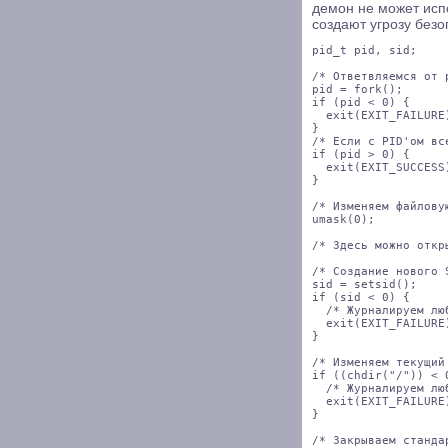
демон не может исп
создают угрозу безо
pid_t pid, sid;

/* Ответвляемся от 
pid = fork();

if (pid < 0) {

  exit(EXIT_FAILURE)
}

/* Если с PID'ом вс
if (pid > 0) {

  exit(EXIT_SUCCESS)
}

/* Изменяем файловую
umask(0);       

/* Здесь можно откр
/* Создание нового 
sid = setsid();

if (sid < 0) {

  /* Журналируем люб
  exit(EXIT_FAILURE)
}

/* Изменяем текущий
if ((chdir("/")) < 0
  /* Журналируем люб
  exit(EXIT_FAILURE)
}

/* Закрываем станда