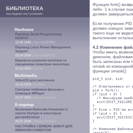
Функция fork() возв
БИБЛИОТЕКА
либо -1 в случае ош
последние поступления:
должен завершиться
Если получение PID 
должен изящно заве
Hardware
такого еще не виде
Перевод Serial-Programming-
выполнение остально
HOWTO
15.05.2006
|
San АНДРЕЕВ
4.2 Изменение фай
Перевод Linux Power Management
Support
Чтобы иметь возмож
03.04.2004
|
San АНДРЕЕВ
демоном, файловая 
Варианты решения проблем со
быть записаны или 
смещением геометрии монитора.
umask из командной
10.10.2003
|
EsTaF
функции umask():
Multimedia
pid_t pid, sid;

VideoCD для пингвинов
10.10.2003
|
Buddha
/* Ответвляемся от 
Смотрим любимые фильмы с
pid = fork();

помощью MPlayer
if (pid < 0) {

23.07.2003
|
Alexey Dmitriev
  /* Фиксируем ошиб
  exit(EXIT_FAILURE)
X-сервер
}

Включаем Bytecode Interpreter в
/* Если с PID'ом вс
пакете freetype в некоторых
if (pid > 0) {

дистрибутивах
  exit(EXIT_SUCCESS)
05.07.2006
|
Alexey Dmitriev
}

НАСТРОЙКА СЕРВЕРА XDMCP ДЛЯ
/* Изменяем файловую
WINDOWS-КЛИЕНТОВ