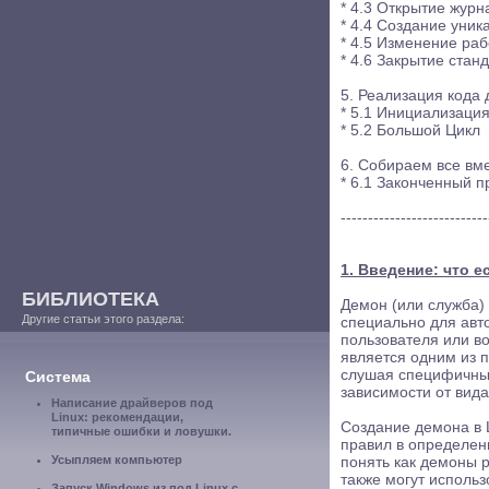
* 4.3 Открытие журн
* 4.4 Создание уник
* 4.5 Изменение раб
* 4.6 Закрытие ста
5. Реализация кода
* 5.1 Инициализаци
* 5.2 Большой Цикл
6. Собираем все вм
* 6.1 Законченный 
---------------------------
1. Введение: что е
БИБЛИОТЕКА
Демон (или служба)
Другие статьи этого раздела:
специально для ав
пользователя или во
является одним из 
слушая специфичные
Система
зависимости от вида
Написание драйверов под
Linux: рекомендации,
Создание демона в 
типичные ошибки и ловушки.
правил в определен
Усыпляем компьютер
понять как демоны р
также могут исполь
Запуск Windows из под Linux с