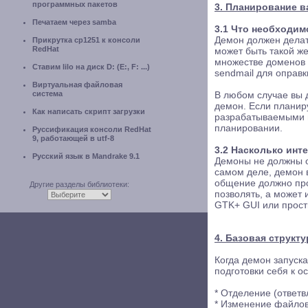
программных пакетов
3. Планирование в
Печатаем через samba
3.1 Что необходим
Демон должен делат
Прикрутка cp1251 к консоли
RedHat
может быть такой ж
множестве доменов 
Ставим lilo на диск D: (E:, F: ...)
sendmail для оправк
Виртуальная файловая
система
В любом случае вы 
демон. Если планир
Как написать скрипт загрузки
разрабатываемыми и
планировании.
Руссификация консоли RedHat
9, работающей в utf-8
3.2 Насколько инт
Русский язык в Mandrake 9.1
Демоны не должны о
самом деле, демон 
общение должно про
Другие разделы библиотеки:
позволять, а может 
GTK+ GUI или прост
4. Базовая структ
Когда демон запуск
подготовки себя к о
* Отделение (ответв
* Изменение файлов