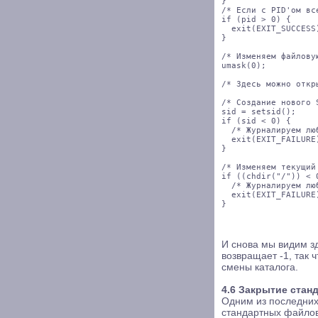
}

/* Если с PID'ом вс
if (pid > 0) {

  exit(EXIT_SUCCESS)
}

/* Изменяем файловую
umask(0);       

/* Здесь можно откр
/* Создание нового 
sid = setsid();

if (sid < 0) {

  /* Журналируем люб
  exit(EXIT_FAILURE)
}

/* Изменяем текущий
if ((chdir("/")) < 0
  /* Журналируем люб
  exit(EXIT_FAILURE)
И снова мы видим зд
возвращает -1, так
смены каталога.
4.6 Закрытие ста
Одним из последних
стандартных файлов