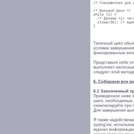
/* Специфичная для 
/* Большой Цикл */

while (1) {

  /* Делаем тут чего
  sleep(30); /* ждем
Типичный цикл обыч
условие завершения
фиксированные инт
Представьте себе эт
выполняет нескольк
следуют этой метод
6. Собираем все в
6.1 Законченный п
Приведенное ниже я
шаги, необходимые 
скимпилируйте при 
Для завершения выяс
Я также задействов
syslog'ом, использо
журнал информации 