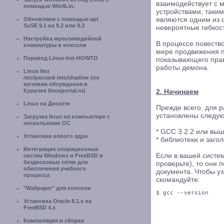
взаимодействует с 
помощью Win4Lin.
устройствами, таким
Обновляем с помощью apt
являются одним из 
SuSE 9.1 на 9.2 или 9.3
невероятные гибкост
Настройка мультимедийной
В процессе повеств
клавиатуры в консоли
мере продвижения п
Перевод Linux-Init-HOWTO
показывающего прав
работы демона.
Linux без
/etc/passwd-/etc/shadow (по
мотивам обсуждения в
Курилке linuxportal.ru)
2. Начинаем
Linux на Дискете
Прежде всего, для 
установлены следу
Загрузка linux на компьютере с
несколькими ОС
* GCC 3.2.2 или вы
Установка нового ядра
* библиотеки и заго
Интеграция операционных
Если в вашей систем
систем Windows и FreeBSD в
бездисковых сетях для
проверьте), то они 
обеспечения учебного
документа. Чтобы у
процесса
скомандуйте:
"Wallpaper" для консоли
Установка Oracle 8.1.x на
FreeBSD 4.x
Компиляция и сборка