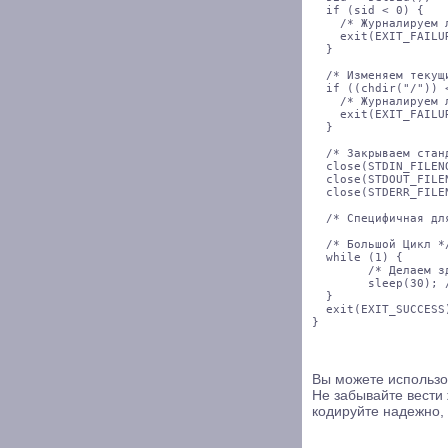
  if (sid < 0) {

    /* Журналируем л
    exit(EXIT_FAILUR
  }

  /* Изменяем текущ
  if ((chdir("/")) <
    /* Журналируем л
    exit(EXIT_FAILUR
  }

  /* Закрываем стан
  close(STDIN_FILENO
  close(STDOUT_FILEN
  close(STDERR_FILEN
  /* Специфичная дл
  /* Большой Цикл */
  while (1) {

	/* Делаем здесь чего-нибудь ... */

	sleep(30); /* ждем 30 секунд */

  }

  exit(EXIT_SUCCESS)
Вы можете использо
Не забывайте вести 
кодируйте надежно,