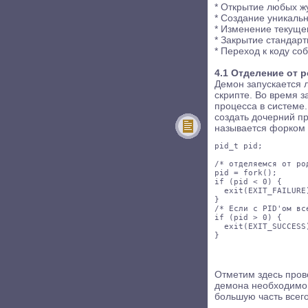
* Открытие любых ж
* Создание уникальн
* Изменение текуще
* Закрытие стандар
* Переход к коду со
4.1 Отделение от 
Демон запускается 
скрипте. Во время з
процесса в системе
создать дочерний пр
называется форком и
pid_t pid;

/* отделяемся от ро
pid = fork();

if (pid < 0) {

  exit(EXIT_FAILURE)
}

/* Если с PID'ом вс
if (pid > 0) {

  exit(EXIT_SUCCESS)
Отметим здесь прове
демона необходимо 
большую часть всег