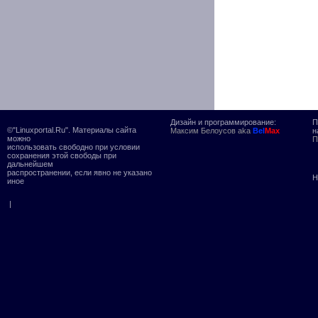
Дизайн и программирование:
П
©"Linuxportal.Ru". Материалы сайта
Максим Белоусов aka
Bel
Max
н
можно
П
использовать свободно при условии
сохранения этой свободы при
дальнейшем
распространении, если явно не указано
Н
иное
|