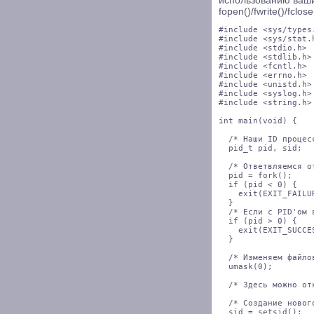
использованию ваши
fopen()/fwrite()/fclose
#include <sys/types.
#include <sys/stat.h
#include <stdio.h>

#include <stdlib.h>

#include <fcntl.h>

#include <errno.h>

#include <unistd.h>

#include <syslog.h>

#include <string.h>

int main(void) {

  /* Наши ID процесс
  pid_t pid, sid;

  /* Ответвляемся о
  pid = fork();

  if (pid < 0) {

    exit(EXIT_FAILUR
  }

  /* Если с PID'ом 
  if (pid > 0) {

    exit(EXIT_SUCCES
  }

  /* Изменяем файлов
  umask(0);

  /* Здесь можно от
  /* Создание новог
  sid = setsid();
