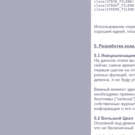
close(STDIN_FILENO);
close(STDOUT_FILENO)
Использование опре
хорошей идеей, пос
5. Разработка код
5.1 Инициализация
На данном этапе вы 
сейчас самое время
первым шагом на эт
разных функций, ко
демона, я не буду уг
Важный момент здес
необходимо применя
болтливы ("verbose"
собственные журнал
информации о его с
5.2 Большой Цикл
Основной код демон
это не бесконечный 