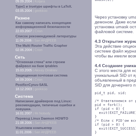
09.09.2004
|
Kotjara
Type1 и truetype шрифты в LaTeX.
03.05.2004
|
geekkoo
Через установку um
Разное
демоном. Даже если
Как самому написать концепцию
установка umask ос
информационной безопасности
22.03.2007
|
Crion
файловой системе.
Список рекомендуемой литературы
11.09.2006
|
San АНДРЕЕВ
4.3 Открытие журн
The Multi Router Traffic Grapher
Эта действие опцион
02.06.2004
|
Crion
системе файл журнал
чтобы вы имели воз
Сеть
"Огненная стена" или строим
4.4 Создание уника
файрвол на базе iptables
15.03.2005
|
Alexey Dmitriev
С этого места для 
уникальный SID от я
Защищенная почтовая система
08.09.2004
|
Crion
объявленный в пред
Postfix+Cyrus-SASL
SID для дочернего п
18.12.2003
|
geekkoo
pid_t pid, sid;

Система
/* Ответвляемся от 
Написание драйверов под Linux:
pid = fork();

рекомендации, типичные ошибки и
if (pid < 0) {

ловушки.
  exit(EXIT_FAILURE)
16.01.2007
|
Mr.Nobody
}

Перевод Linux Daemon HOWTO
/* Если с PID'ом вс
21.08.2006
|
San АНДРЕЕВ
if (pid > 0) {

Усыпляем компьютер
  exit(EXIT_SUCCESS)
11.01.2006
|
San АНДРЕЕВ
}
