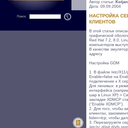
Автор статьи:
Kotjar
Дата: 09.09.2004
НАСТРОЙКА СЕ
Поиск:
КЛИЕНТОВ
В этой статье описа
графической оболоч
Red Hat 7.2, 8.0, Li
компьютеров высту
В качестве эмулято
адресу
Настройка GDM
1. В файле /etc/X11
Enable=false на Ena
подключение к X сер
Для ленивых: в реж
интерфейса (наприм
шар в Linux XP) > С
закладке XDMCP ста
(“Enable XDMCP”).
2. Для того, чтобы 
клиентах, закомменти
listen=tcp, чтобы д
3. Перезагрузите с
/etc/rc.d/init.d/xfs rest