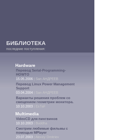
БИБЛИОТЕКА
последние поступления:
Hardware
Перевод Serial-Programming-
HOWTO
15.05.2006
|
San АНДРЕЕВ
Перевод Linux Power Management
Support
03.04.2004
|
San АНДРЕЕВ
Варианты решения проблем со
смещением геометрии монитора.
10.10.2003
|
EsTaF
Multimedia
VideoCD для пингвинов
10.10.2003
|
Buddha
Смотрим любимые фильмы с
помощью MPlayer
23.07.2003
|
Alexey Dmitriev