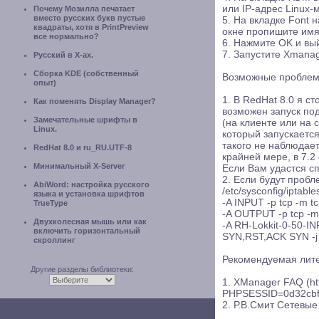
или IP-адрес Linux
Почему Мозилла печатает
вместо русских букв пустые
5. На вкладке Font 
квадраты, хотя в PrintPreview
окне пропишите имя
все нормально?
6. Нажмите OK и вый
7. Запустите Xmanag
Русский в X-ах.
Сборка KDE (собственный
Возможные пробле
опыт)
1. В RedHat 8.0 я с
Как поменять Display Manager?
возможен запуск по
Замечательные шрифты в
(на клиенте или на 
Linux.
который запускаетс
такого не наблюдает
RedHat 8.0 и ru_RU.UTF-8
крайней мере, в 7.2 
Минимальный X-Server
Если Вам удастся с
2. Если будут проб
AbiWord: настройка русского
/etc/sysconfig/iptable
языка и установка шрифтов
-A INPUT -p tcp -m t
TrueType
-A OUTPUT -p tcp -m 
Двухколесная мышь или как
-A RH-Lokkit-0-50-INP
включить горизонтальный
SYN,RST,ACK SYN -j 
скроллинг
Рекомендуемая лит
Другие разделы библиотеки:
1. XManager FAQ (ht
PHPSESSID=0d32cbf
2. Р.В.Смит Сетевые