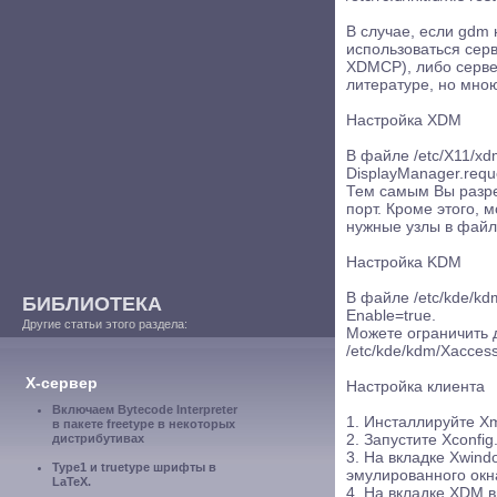
В случае, если gdm 
использоваться сер
XDMCP), либо серв
литературе, но мною
Настройка XDM
В файле /etc/X11/xd
DisplayManager.reque
Тем самым Вы разр
порт. Кроме этого, 
нужные узлы в файле
Настройка KDM
В файле /etc/kde/kd
БИБЛИОТЕКА
Enable=true.
Другие статьи этого раздела:
Можете ограничить 
/etc/kde/kdm/Xaccess
X-сервер
Настройка клиента
Включаем Bytecode Interpreter
1. Инсталлируйте X
в пакете freetype в некоторых
дистрибутивах
2. Запустите Xconfig
3. На вкладке Xwind
Type1 и truetype шрифты в
эмулированного окн
LaTeX.
4. На вкладке XDM 