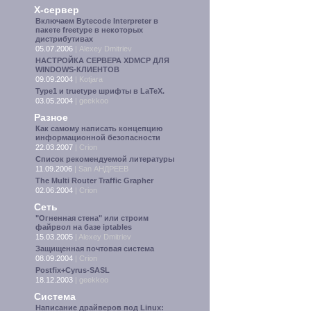
X-сервер
Включаем Bytecode Interpreter в
пакете freetype в некоторых
дистрибутивах
05.07.2006
|
Alexey Dmitriev
НАСТРОЙКА СЕРВЕРА XDMCP ДЛЯ
WINDOWS-КЛИЕНТОВ
09.09.2004
|
Kotjara
Type1 и truetype шрифты в LaTeX.
03.05.2004
|
geekkoo
Разное
Как самому написать концепцию
информационной безопасности
22.03.2007
|
Crion
Список рекомендуемой литературы
11.09.2006
|
San АНДРЕЕВ
The Multi Router Traffic Grapher
02.06.2004
|
Crion
Сеть
"Огненная стена" или строим
файрвол на базе iptables
15.03.2005
|
Alexey Dmitriev
Защищенная почтовая система
08.09.2004
|
Crion
Postfix+Cyrus-SASL
18.12.2003
|
geekkoo
Система
Написание драйверов под Linux: