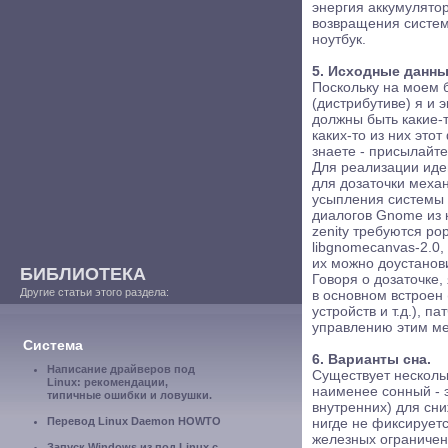
энергия аккумулятор
возвращения систем
ноутбук.
5. Исходные данны
Поскольку на моем б
(дистрибутиве) я и 
должны быть какие-т
каких-то из них это
знаете - присылайте
Для реализации идеи
для дозаточки механ
усыпления системы (
диалогов Gnome из к
zenity требуются popt,
libgnomecanvas-2.0,
их можно доустанови
БИБЛИОТЕКА
Говоря о дозаточке,
Другие статьи этого раздела:
в основном встроен
устройств и т.д.), 
управлению этим м
Система
6. Варианты сна.
Написание драйверов под
Существует несколь
Linux: рекомендации,
наименее сонный - 
типичные ошибки и ловушки.
внутренних) для сн
Перевод Linux Daemon HOWTO
нигде не фиксирует
железных ограничен
Запуск Windows из под Linux с