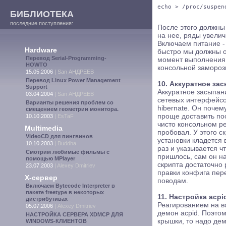
echo > /proc/suspen
БИБЛИОТЕКА
последние поступления:
После этого должны 
на нее, ряды увели
Включаем питание - 
Hardware
быстро мы должны ок
Перевод Serial-Programming-
момент выполнения 
HOWTO
консольной замороз
15.05.2006
|
San АНДРЕЕВ
Перевод Linux Power Management
10. Аккуратное за
Support
Аккуратное засыпан
03.04.2004
|
San АНДРЕЕВ
сетевых интерфейсов
Варианты решения проблем со
hibernate. Он почем
смещением геометрии монитора.
проще доставить пос
10.10.2003
|
EsTaF
чисто консольном ре
Multimedia
пробовал. У этого 
VideoCD для пингвинов
установки кладется 
10.10.2003
|
Buddha
раз и указывается ч
Смотрим любимые фильмы с
пришлось, сам он на
помощью MPlayer
скрипта достаточно р
23.07.2003
|
Alexey Dmitriev
правки конфига пер
X-сервер
поводам.
Включаем Bytecode Interpreter в
пакете freetype в некоторых
11. Настройка acpi
дистрибутивах
Реагированием на в
05.07.2006
|
Alexey Dmitriev
демон acpid. Поэтом
НАСТРОЙКА СЕРВЕРА XDMCP ДЛЯ
крышки, то надо дем
WINDOWS-КЛИЕНТОВ