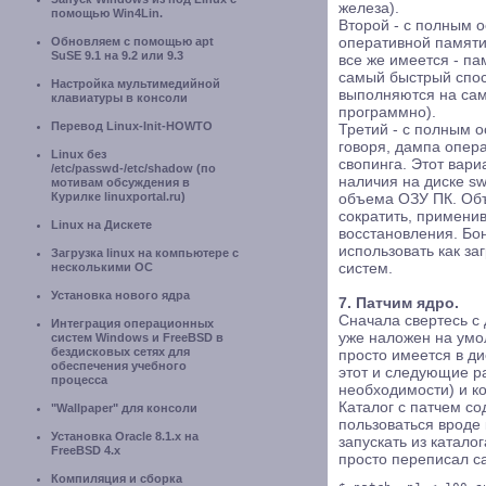
железа).
помощью Win4Lin.
Второй - с полным 
Обновляем с помощью apt
оперативной памяти
SuSE 9.1 на 9.2 или 9.3
все же имеется - па
самый быстрый спос
Настройка мультимедийной
выполняются на сам
клавиатуры в консоли
программно).
Перевод Linux-Init-HOWTO
Третий - с полным 
говоря, дампа опера
Linux без
свопинга. Этот вари
/etc/passwd-/etc/shadow (по
наличия на диске s
мотивам обсуждения в
Курилке linuxportal.ru)
объема ОЗУ ПК. Об
сократить, применив
Linux на Дискете
восстановления. Бо
использовать как з
Загрузка linux на компьютере с
несколькими ОС
систем.
Установка нового ядра
7. Патчим ядро.
Сначала свертесь с 
Интеграция операционных
уже наложен на умо
систем Windows и FreeBSD в
бездисковых сетях для
просто имеется в ди
обеспечения учебного
этот и следующие ра
процесса
необходимости) и к
Каталог с патчем со
"Wallpaper" для консоли
пользоваться вроде
Установка Oracle 8.1.x на
запускать из катало
FreeBSD 4.x
просто переписал са
Компиляция и сборка