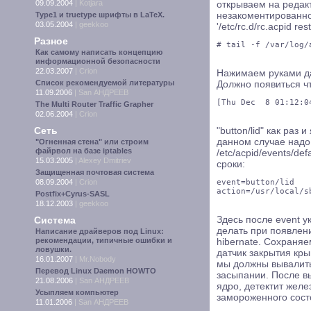
09.09.2004
|
Kotjara
открываем на редак
Type1 и truetype шрифты в LaTeX.
незакоментированно
03.05.2004
|
geekkoo
'/etc/rc.d/rc.acpid 
Разное
# tail -f /var/log/
Как самому написать концепцию
информационной безопасности
22.03.2007
|
Crion
Нажимаем руками да
Список рекомендуемой литературы
Должно появиться ч
11.09.2006
|
San АНДРЕЕВ
[Thu Dec  8 01:12:0
The Multi Router Traffic Grapher
02.06.2004
|
Crion
Сеть
"button/lid" как ра
данном случае надо
"Огненная стена" или строим
файрвол на базе iptables
/etc/acpid/events/de
15.03.2005
|
Alexey Dmitriev
сроки:
Защищенная почтовая система
08.09.2004
|
Crion
event=button/lid

action=/usr/local/s
Postfix+Cyrus-SASL
18.12.2003
|
geekkoo
Система
Здесь после event у
делать при появлени
Написание драйверов под Linux:
рекомендации, типичные ошибки и
hibernate. Сохраняе
ловушки.
датчик закрытия кры
16.01.2007
|
Mr.Nobody
мы должны вывалить
Перевод Linux Daemon HOWTO
засыпании. После в
21.08.2006
|
San АНДРЕЕВ
ядро, детектит желе
Усыпляем компьютер
замороженного сост
11.01.2006
|
San АНДРЕЕВ