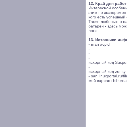
12. Край для работ
Интересной особенн
этим не эксперимент
кого есть успешный
Также любопытно на
батареи - здесь мож
логи.
13. Источники инф
- man acpid
-
-
-
исходный код Suspen
-
исходный код zenity
-
san.linuxportal.ru/fi
мой вариант hiberna