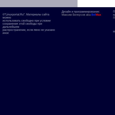
Дизайн и программирование:
П
©"Linuxportal.Ru". Материалы сайта
Максим Белоусов aka
Bel
Max
н
можно
П
использовать свободно при условии
сохранения этой свободы при
дальнейшем
распространении, если явно не указано
Н
иное