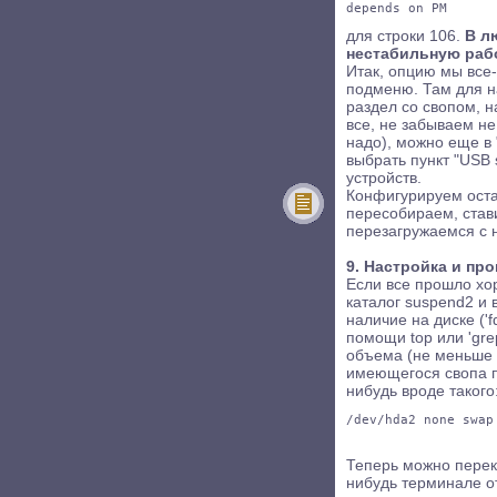
depends on PM
для строки 106.
В л
нестабильную раб
Итак, опцию мы все-
подменю. Там для на
раздел со свопом, н
все, не забываем н
надо), можно еще в 
выбрать пункт "USB
устройств.
Конфигурируем оста
пересобираем, став
перезагружаемся с 
9. Настройка и про
Если все прошло хор
каталог suspend2 и 
наличие на диске ('fd
помощи top или 'gre
объема (не меньше 
имеющегося свопа пр
нибудь вроде такого
/dev/hda2 none swap
Теперь можно переклю
нибудь терминале от