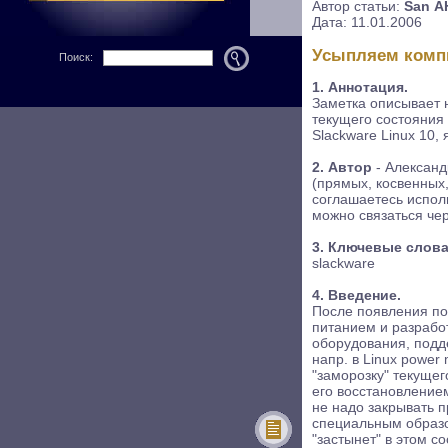
Автор статьи:
San 
Дата: 11.01.2006
Усыпляем комп
Поиск:
1. Аннотация.
Заметка описывает н
текущего состояния
Slackware Linux 10, 
2. Автор
- Александ
(прямых, косвенных
соглашаетесь исполь
можно связаться чер
3. Ключевые слова
slackware
4. Введение.
После появления п
питанием и разработ
оборудования, подд
напр. в
Linux power
"заморозку" текуще
его восстановлением
не надо закрывать 
специальным образом
"застынет" в этом с