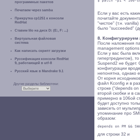
$ patch -p1 < 100-s
программных пакетов
Печатаем через samba
Если у вас есть как
почитайте документа
Прикрутка cp1251 к консоли
RedHat
"чистое" (т.н. vanill
было "succeeded" (д
Ставим lilo на диск D: (E:, F: ...)
8. Конфигурируем 
Виртуальная файловая
система
После наложения па
management options 
Как написать скрипт загрузки
Если у вас была вк
гипертредингом), то
Руссификация консоли RedHat
9, работающей в utf-8
Suspend2 не будет.
конфигурации вроде
Русский язык в Mandrake 9.1
непонятна, однако е
От корня исходников
файл Kconfig и в р
Другие разделы библиотеки:
строке ("depends on
второй скобки и в с
примерно в 106ой с
будет доступно толь
зависеть от мультип
упоминание про SM
образом:
depends on PM && SW
для строки 32 и