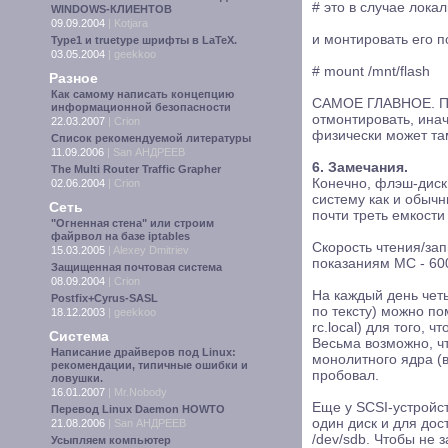
# это в случае локал
WINDOWS-КЛИЕНТОВ
09.09.2004
|
Kotjara
и монтировать его 
Type1 и truetype шрифты в LaTeX.
03.05.2004
|
geekkoo
# mount /mnt/flash
Разное
Как самому написать концепцию
САМОЕ ГЛАВНОЕ. Пер
информационной безопасности
отмонтировать, ина
22.03.2007
|
Crion
физически может там
Список рекомендуемой литературы
11.09.2006
|
San АНДРЕЕВ
6. Замечания.
The Multi Router Traffic Grapher
Конечно, флэш-дис
02.06.2004
|
Crion
систему как и обычн
Сеть
почти треть емкости 
"Огненная стена" или строим
файрвол на базе iptables
Скорость чтения/за
15.03.2005
|
Alexey Dmitriev
показаниям MC - 600
Защищенная почтовая система
08.09.2004
|
Crion
На каждый день чет
Postfix+Cyrus-SASL
по тексту) можно по
18.12.2003
|
geekkoo
rc.local) для того, 
Система
Весьма возможно, ч
Написание драйверов под Linux:
монолитного ядра (в
рекомендации, типичные ошибки и
пробовал.
ловушки.
16.01.2007
|
Mr.Nobody
Еще у SCSI-устройст
Перевод Linux Daemon HOWTO
один диск и для дос
21.08.2006
|
San АНДРЕЕВ
/dev/sdb. Чтобы не
Усыпляем компьютер