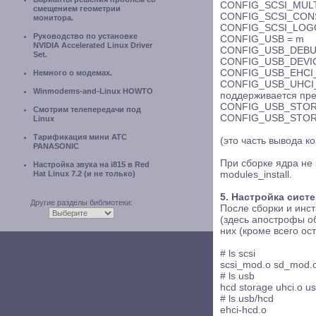
CONFIG_SCSI_MULTI
смещением геометрии
CONFIG_SCSI_CONST
монитора.
CONFIG_SCSI_LOGGI
Руководство по установке
CONFIG_USB = m
NVIDIA Accelerated Linux Driver
CONFIG_USB_DEBUG 
Set.
CONFIG_USB_DEVIC
CONFIG_USB_EHCI_
Немного о модемах.
CONFIG_USB_UHCI_AL
Winmodems-and-Linux HOWTO
поддерживается пр
CONFIG_USB_STOR
Смотрим телепередачи под
CONFIG_USB_STORA
Linux
Тарификация мини АТС
(это часть вывода к
PANASONIC
При сборке ядра не
Настройка звука на i815 в Red
Hat Linux 7.2 (и не только)
modules_install.
5. Настройка сист
Другие разделы библиотеки:
После сборки и инста
(здесь апострофы об
них (кроме всего о
# ls scsi
scsi_mod.o sd_mod.
# ls usb
hcd storage uhci.o u
# ls usb/hcd
ehci-hcd.o