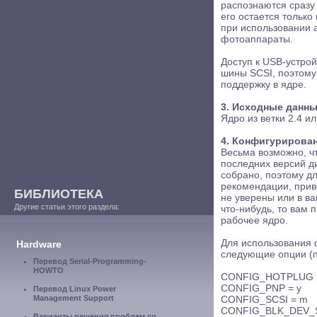
распознаются сразу
его остается только
при использовании 
фотоаппараты.
Доступ к USB-устро
шины SCSI, поэтому
поддержку в ядре.
3. Исходные данны
Ядро из ветки 2.4 и
4. Конфигурирован
Весьма возможно, ч
последних версий д
собрано, поэтому д
рекомендации, прив
БИБЛИОТЕКА
не уверены или в в
Другие статьи этого раздела:
что-нибудь, то вам
рабочее ядро.
Для использования 
Hardware
следующие опции (п
Перевод Serial-Programming-
HOWTO
CONFIG_HOTPLUG 
CONFIG_PNP = y
Перевод Linux Power
Management Support
CONFIG_SCSI = m
CONFIG_BLK_DEV_S
Варианты решения проблем со