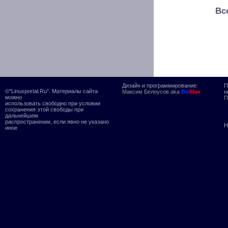
Вс
Дизайн и программирование:
П
©"Linuxportal.Ru". Материалы сайта
Максим Белоусов aka
Bel
Max
н
можно
П
использовать свободно при условии
сохранения этой свободы при
дальнейшем
распространении, если явно не указано
Н
иное