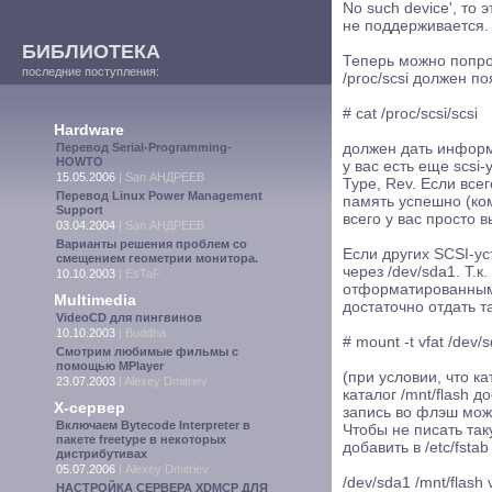
No such device', то 
не поддерживается.
БИБЛИОТЕКА
Теперь можно попро
последние поступления:
/proc/scsi должен по
# cat /proc/scsi/scsi
Hardware
Перевод Serial-Programming-
должен дать информ
HOWTO
у вас есть еще scsi-у
15.05.2006
|
San АНДРЕЕВ
Type, Rev. Если все
Перевод Linux Power Management
память успешно (ком
Support
всего у вас просто 
03.04.2004
|
San АНДРЕЕВ
Варианты решения проблем со
Если других SCSI-ус
смещением геометрии монитора.
через /dev/sda1. Т.
10.10.2003
|
EsTaF
отформатированными
Multimedia
достаточно отдать т
VideoCD для пингвинов
10.10.2003
|
Buddha
# mount -t vfat /dev/
Смотрим любимые фильмы с
помощью MPlayer
(при условии, что ка
23.07.2003
|
Alexey Dmitriev
каталог /mnt/flash 
X-сервер
запись во флэш мож
Включаем Bytecode Interpreter в
Чтобы не писать та
пакете freetype в некоторых
добавить в /etc/fstab
дистрибутивах
05.07.2006
|
Alexey Dmitriev
/dev/sda1 /mnt/flash
НАСТРОЙКА СЕРВЕРА XDMCP ДЛЯ