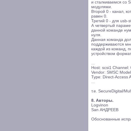
и сталкиваемся со 
модулями.
Второй 0 - канал, к
равен 0.
Третий 0 - для usb-
А четвертый параме
данной команде нуме
нуля.
Данная команда дол
поддерживаются мн
каждой из команд, 
устройством формат
...
Host: scsi1 Channel: 
Vendor: SMSC Model
Type: Direct-Access 
...
т.е. SecureDigital/Mu
8. Авторы.
Logvinon
San АНДРЕЕВ
Обоснованные испра