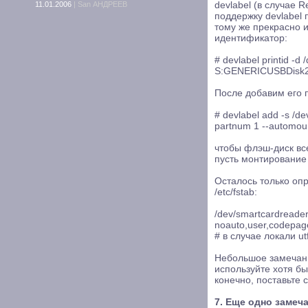
11.01.2006
|
San АНДРЕЕВ
devlabel (в случае 
поддержку devlabel 
тому же прекрасно и
идентификатор:
# devlabel printid -d 
S:GENERICUSBDisk2
После добавим его п
# devlabel add -s /
partnum 1 --automou
чтобы флэш-диск все
пусть монтирование
Осталось только оп
/etc/fstab:
/dev/smartcardreader 
noauto,user,codepage
# в случае локали ut
Небольшое замечани
используйте хотя б
конечно, поставьте с
7. Еще одно замеча