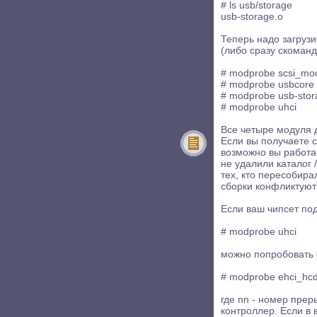
# ls usb/storage
usb-storage.o
Теперь надо загруз
(либо сразу скоманд
# modprobe scsi_mo
# modprobe usbcore
# modprobe usb-stor
# modprobe uhci
Все четыре модуля 
Если вы получаете с
возможно вы работае
не удалили каталог /
тех, кто пересобира
сборки конфликтуют
Если ваш чипсет под
# modprobe uhci
можно попробовать 
# modprobe ehci_hcd
где nn - номер прер
контроллер. Если в 