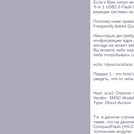
Если к Вам попал м
'6 in 1 USB2.0 Flash
реакции системы на
Поэтому ниже приво
Frequently Asked Qu
Некоторые дистрибу
конфигурации ядра 
storage не может ав
Вы можете либо пер
либо попробывать с
echo >/proc/scsi/scsi 
Первая 1 - это host i
увидеть, что-то типа
...
Host: scsi1 Channel: 
Vendor: SMSC Model
Type: Direct-Access
...
Т.е. в данном случае
также, что на данн
CompactFlash (HS-CF
логические модули, т