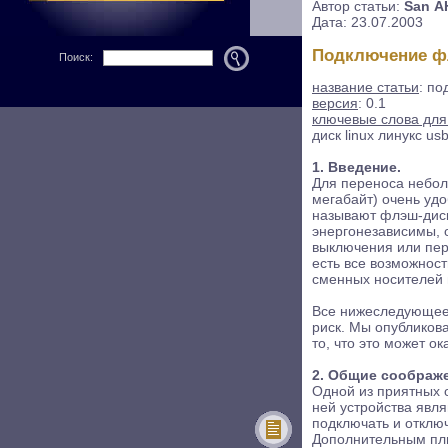
Автор статьи:
San 
Дата: 23.07.2003
Подключение фл
Поиск:
название статьи
: по
версия
: 0.1
ключевые слова для
диск linux линукс us
1. Введение.
Для переноса небол
мегабайт) очень уд
называют флэш-диски
энергонезависимы, 
выключения или пер
есть все возможност
сменных носителей 
Все нижеследующее 
риск. Мы опубликова
то, что это может о
2. Общие соображе
Одной из приятных 
ней устройства явля
подключать и отклю
Дополнительным плю