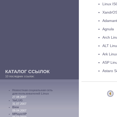
Linux IS
XandrOS
Adamant
Agnula
Arch Lin
ALT Linu
Ark Linu
ASP Lin
КАТАЛОГ ССЫЛОК
Astaro S
10 последних ссылок:
Новостная социальная сеть
для пользователей Linux
27.08.2007
YarLUG
31.07.2007
Biew
09.04.2007
MPlayerXP