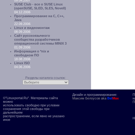
09.04.2007
SUSE Club - все о SUSE Linux
(openSUSE, SLED, SLES, Novell)
04.12.2006
Программирование на C, C++,
Java
22.09.2006
Linux и видеомонтаж
08.09.2006
Cайт русскоязычного
сообщества разработчиков
операционной системы MINIX 3
01.09.2006
Информация о *nix и
свободном ПО
18.08.2006
Linux ISO
04.06.2006
Разделы каталога ссылок:
Дизайн и программирование:
П
©"Linuxportal.Ru". Материалы сайта
Максим Белоусов aka
Bel
Max
н
можно
П
использовать свободно при условии
сохранения этой свободы при
дальнейшем
распространении, если явно не указано
Н
иное