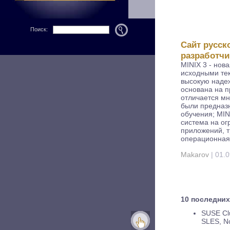
Поиск:
Cайт русск
разработчи
MINIX 3 - нов
исходными тек
высокую надеж
основана на п
отличается мн
были предназн
обучения; MIN
система на ог
приложений, 
операционная
Makarov
| 01.0
10 последних
SUSE Cl
SLES, No