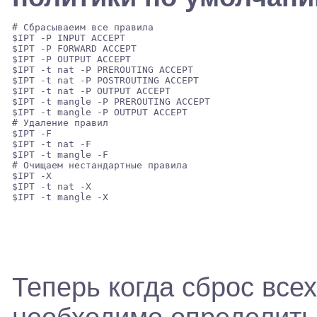
# Сбрасываеим все правила  

$IPT -P INPUT ACCEPT 

$IPT -P FORWARD ACCEPT 

$IPT -P OUTPUT ACCEPT 

$IPT -t nat -P PREROUTING ACCEPT 

$IPT -t nat -P POSTROUTING ACCEPT 

$IPT -t nat -P OUTPUT ACCEPT 

$IPT -t mangle -P PREROUTING ACCEPT 

$IPT -t mangle -P OUTPUT ACCEPT 

# Удаление правил  

$IPT -F 

$IPT -t nat -F 

$IPT -t mangle -F 

# Очищаем нестандартные правила 

$IPT -X 

$IPT -t nat -X 

Теперь когда сброс все