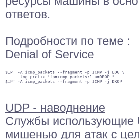
ресурсы машины в осно
ответов.
Подробности по теме :
Denial of Service
$IPT -A icmp_packets --fragment -p ICMP -j LOG \ 

    --log-prefix "fp=icmp_packets:1 a=DROP " 

UDP - наводнение
Службы использующие U
мишенью для атак с це