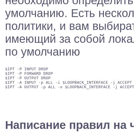
необходимо определить
умолчанию. Есть неско
политики, и вам выбира
имеющий за собой лока
по умолчанию
$IPT -P INPUT DROP 

$IPT -P FORWARD DROP 

$IPT -P OUTPUT DROP 

$IPT -A INPUT -p ALL -i $LOOPBACK_INTERFACE -j ACCEPT 
Написание правил на 