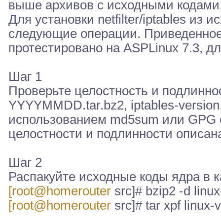
выше архивов с исходными кодами
Для установки netfilter/iptables и
следующие операции. Приведенное
протестировано на ASPLinux 7.3, для
Шаг 1
Проверьте целостность и подлиннос
YYYYMMDD.tar.bz2, iptables-version.ta
использованием md5sum или GPG с
целостности и подлинности описана
Шаг 2
Распакуйте исходные коды ядра в ка
[root@homerouter
src]# bzip2 -d linux
[root@homerouter
src]# tar xpf linux-