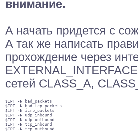
внимание.
А начать придется с со
А так же написать пра
прохождение через инт
EXTERNAL_INTERFACE 
сетей CLASS_A, СLASS
$IPT -N bad_packets 

$IPT -N bad_tcp_packets 

$IPT -N icmp_packets 

$IPT -N udp_inbound 

$IPT -N udp_outbound 

$IPT -N tcp_inbound 
