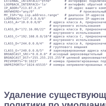
EXTERNAL_INTERFACE="eth0"	# интерефейс подключенный к интеренету 

LOOPBACK_INTERFACE='lo'		# интерфейс обратной петли 

IP_ADDR="213.87.X.X"		# IP-адрес вашего компьютера 

ANYWHERE="any/0"			# произвольный IP-адрес 

MY_ISP="my.isp.address.range"	# диапазон IP-адресов провайдера 

LOOPBACK="127.0.0.0/8"		# диапазон IP-адресов обратной петли 

CLASS_A="10.0.0.0/8"	# адреса класса А, предназначенные для

                        # внутреннего использования 

CLASS_B="172.16.00/22"	# адреса класса B, предназначенные для              

                        # внутреннего использования 

CLASS_C="192.168.0.0/16"# адреса класса C, предназначе
                        # внутреннего использования 

CLASS_D="244.0.0.0/4"	# адреса класса А, предназначенные для

                        # группового вещания 

CLASS_E="240.0.0.0/5"	# зарезервированные адреса класса Е  

BROADCAST_SRC="0.0.0.0"	# исходный широковещательный 

BROADCAST_DST="255.255.255.255"# целевой широковешател
PRIVPORTS="0:1023"      # номера привелегированных пор
Удаление существующи
политики по умолчани