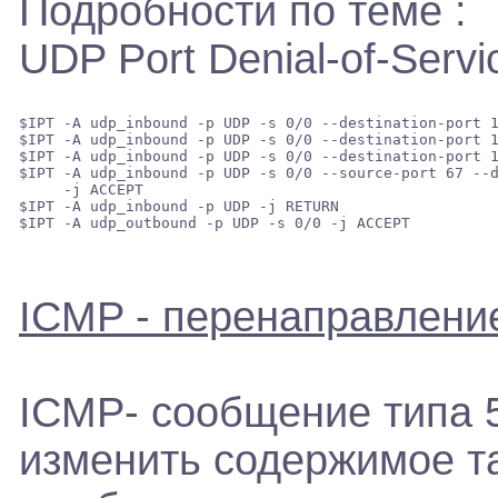
Подробности по теме :
UDP Port Denial-of-Servi
$IPT -A udp_inbound -p UDP -s 0/0 --destination-port 1
$IPT -A udp_inbound -p UDP -s 0/0 --destination-port 1
$IPT -A udp_inbound -p UDP -s 0/0 --destination-port 1
$IPT -A udp_inbound -p UDP -s 0/0 --source-port 67 --d
     -j ACCEPT 

$IPT -A udp_inbound -p UDP -j RETURN 

ICMP - перенаправлени
ICMP- сообщение типа 
изменить содержимое т