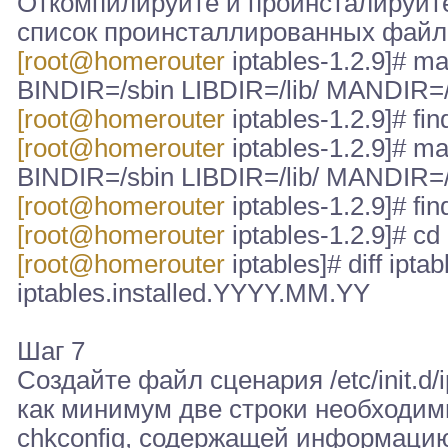
Откомпилируйте и проинсталируйте ip
список проинсталлированных файл
[root@homerouter
iptables-1.2.9]# m
BINDIR=/sbin LIBDIR=/lib/ MANDIR=/
[root@homerouter
iptables-1.2.9]# find
[root@homerouter
iptables-1.2.9]# m
BINDIR=/sbin LIBDIR=/lib/ MANDIR=/u
[root@homerouter
iptables-1.2.9]# find
[root@homerouter
iptables-1.2.9]# cd 
[root@homerouter
iptables]# diff ipta
iptables.installed.YYYY.MM.YY
Шаг 7
Создайте файл сценария /etc/init.d/
как минимум две строки необходи
chkconfig, содержащей информацию