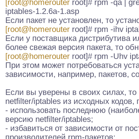
[root@homerouter
root]# rpm -qa | gr
iptables-1.2.6a-1.asp
Если пакет не установлен, то устано
[root@homerouter
root]# rpm -ihv ipt
Если у поставщика дистрибутива и
более свежая версия пакета, то обн
[root@homerouter
root]# rpm -Uhv ip
При этом может потребоваться уст
зависимости, например, пакетов, 
Если вы уверены в своих силах, то
netfilter/iptables из исходных кодов
- использовать последнюю (наибол
версию netfilter/iptables;
- избавиться от зависимости от по
производителей rpm-пакетов;