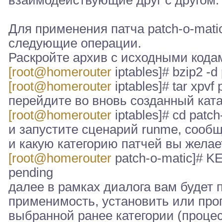
взаимодействующие друг с другом.
Для применения патча patch-o-ma
следующие операции.
Раскройте архив с исходными кодам
[root@homerouter
iptables]# bzip2 -d
[root@homerouter
iptables]# tar xpvf
перейдите во вновь созданный ката
[root@homerouter
iptables]# cd patch
и запустите сценарий runme, сообщ
и какую категорию патчей вы желае
[root@homerouter
patch-o-matic]# KE
pending
далее в рамках диалога вам будет
применимость, установить или проп
выбранной ранее категории (проце