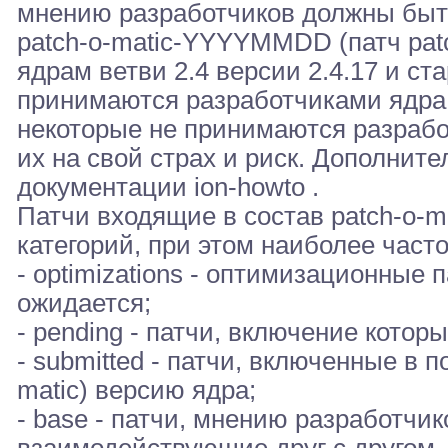
мнению разработчиков должны быть
patch-o-matic-YYYYMMDD (патч patc
ядрам ветви 2.4 версии 2.4.17 и ст
принимаются разработчиками ядра
некоторые не принимаются разрабо
их на свой страх и риск. Дополни
документации ion-howto .
Патчи входящие в состав patch-o-
категорий, при этом наиболее част
- optimizations - оптимизационные 
ожидается;
- pending - патчи, включение котор
- submitted - патчи, включенные в 
matic) версию ядра;
- base - патчи, мнению разработчиков