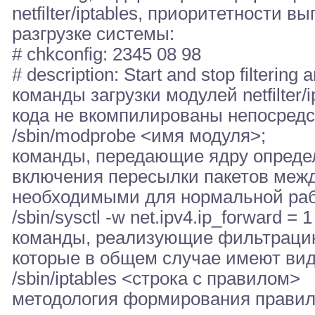
netfilter/iptables, приоритетности 
разгрузке системы:
# chkconfig: 2345 08 98
# description: Start and stop filtering
команды загрузки модулей netfilter
кода не вкомпилированы непосредст
/sbin/modprobe <имя модуля>;
команды, передающие ядру опреде
включения пересылки пакетов меж
необходимыми для нормальной раб
/sbin/sysctl -w net.ipv4.ip_forward = 1
команды, реализующие фильтрацию
которые в общем случае имеют вид
/sbin/iptables <строка с правилом>
методология формирования правил