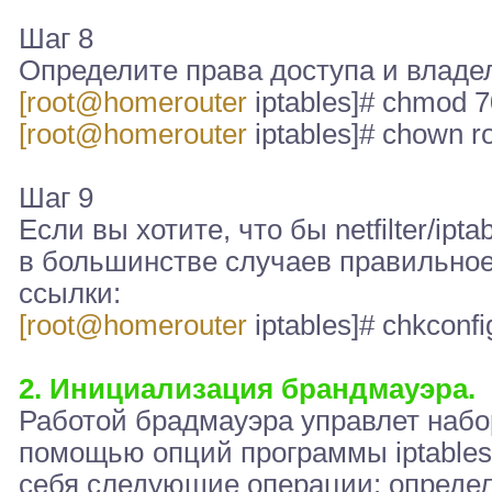
Шаг 8
Определите права доступа и владельц
[root@homerouter
iptables]# chmod 700
[root@homerouter
iptables]# chown roo
Шаг 9
Если вы хотите, что бы netfilter/ipt
в большинстве случаев правильно
ссылки:
[root@homerouter
iptables]# chkconfi
2. Инициализация брандмауэра.
Работой брадмауэра управлет набо
помощью опций программы iptables
себя следующие операции: определ