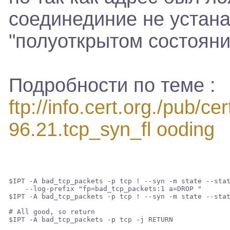
соединединие не устана
"полуоткрытом состояни
Подробности по теме :
ftp://info.cert.org./pub/c
96.21.tcp_syn_fl ooding
$IPT -A bad_tcp_packets -p tcp ! --syn -m state --stat
    --log-prefix "fp=bad_tcp_packets:1 a=DROP " 

$IPT -A bad_tcp_packets -p tcp ! --syn -m state --stat
# All good, so return 
