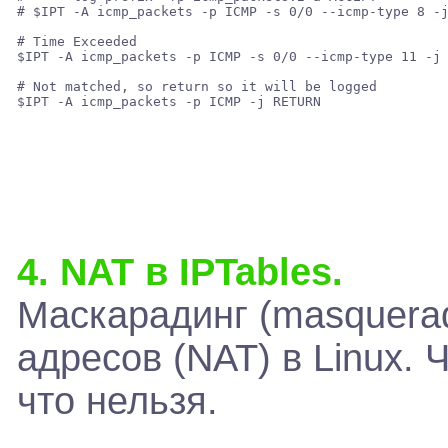
# $IPT -A icmp_packets -p ICMP -s 0/0 --icmp-type 8 -j
# Time Exceeded 

$IPT -A icmp_packets -p ICMP -s 0/0 --icmp-type 11 -j 
# Not matched, so return so it will be logged 

4. NAT в IPTables.
Маскарадинг (masquerad
адресов (NAT) в Linux. 
что нельзя.