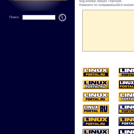
Код кнопки Линукс Портала:
Кликните по понравившейся кнопке 
Поиск: