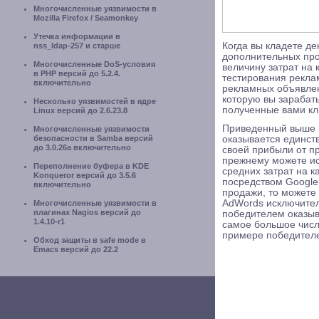
Многочисленные уязвимости в
Mozilla Firefox / Seamonkey
Утечка информации в
Когда вы кладете де
nss_ldap-257 и старше
дополнительных про
Многочисленные DoS-условия
величину затрат на
в PHP версий до 5.2.4.
тестирования рекла
включительно
рекламных объявлен
которую вы зарабаты
Несколько уязвимостей в ядре
полученные вами кл
Linux версий до 2.6.23.8
Приведенный выше п
Многочисленные уязвимости
оказывается единст
безопасности в Samba версий
до 3.0.26a включительно
своей прибыли от п
прежнему можете ис
Переполнение буфера в KDE
средних затрат на к
Konqueror версий до 3.5.6
посредством Google
включительно
продажи, то можете
AdWords исключител
Многочисленные уязвимости в
плагинах Nagios версий до
победителем оказыв
1.4.10-r1
самое большое числ
примере победител
Обход защиты в safe mode в
Emacs версий до 22.2