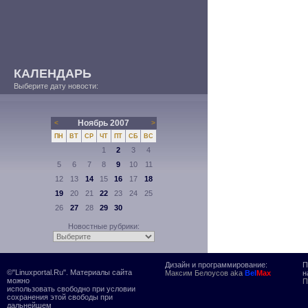
КАЛЕНДАРЬ
Выберите дату новости:
Ноябрь 2007
<
>
ПН
ВТ
СР
ЧТ
ПТ
СБ
ВС
1
2
3
4
5
6
7
8
9
10
11
12
13
14
15
16
17
18
19
20
21
22
23
24
25
26
27
28
29
30
Новостные рубрики:
Дизайн и программирование:
П
©"Linuxportal.Ru". Материалы сайта
Максим Белоусов aka
Bel
Max
н
можно
П
использовать свободно при условии
сохранения этой свободы при
дальнейшем