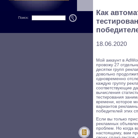
Как автома
Поиск:
тестирован
победител
18.06.2020
Мой аккаунт в AdWo
провожу 27 отдельн
десятки групп рекла
довольно продолжит
одновременно отсле
каждую группу рекл
соответствующие да
вычисления статисти
тестирования заним
времени, которое м
вариантов рекламны
победителей этих сп
Если вы только прис
рекламных объявлен
проблем. Но когда 
настоящему, вам пр
своих сплит-тестов,