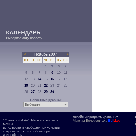
КАЛЕНДАРЬ
Выберите дату новости:
Ноябрь 2007
<
>
ПН
ВТ
СР
ЧТ
ПТ
СБ
ВС
1
2
3
4
5
6
7
8
9
10
11
12
13
14
15
16
17
18
19
20
21
22
23
24
25
26
27
28
29
30
Новостные рубрики:
Дизайн и программирование:
П
©"Linuxportal.Ru". Материалы сайта
Максим Белоусов aka
Bel
Max
н
можно
П
использовать свободно при условии
сохранения этой свободы при
дальнейшем