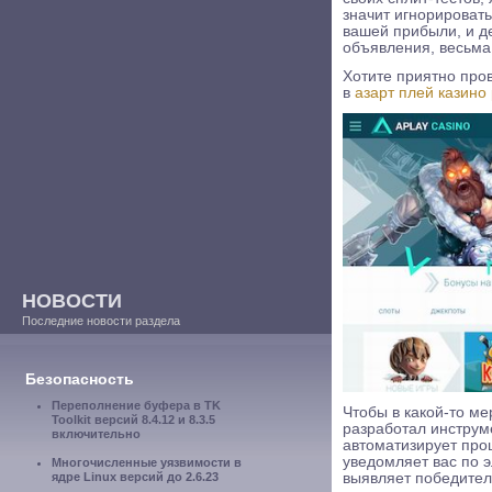
значит игнорироват
вашей прибыли, и 
объявления, весьма
Хотите приятно про
в
азарт плей казино
НОВОСТИ
Последние новости раздела
Безопасность
Переполнение буфера в TK
Чтобы в какой-то м
Toolkit версий 8.4.12 и 8.3.5
разработал инструме
включительно
автоматизирует про
уведомляет вас по э
Многочисленные уязвимости в
выявляет победителя
ядре Linux версий до 2.6.23