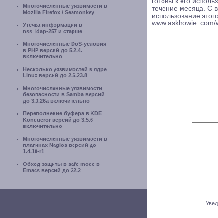
готовы к его исполь
Многочисленные уязвимости в
течение месяца. С
Mozilla Firefox / Seamonkey
использование этог
www.askhowie. com/w
Утечка информации в
nss_ldap-257 и старше
Многочисленные DoS-условия
в PHP версий до 5.2.4.
включительно
Несколько уязвимостей в ядре
Linux версий до 2.6.23.8
Многочисленные уязвимости
безопасности в Samba версий
до 3.0.26a включительно
Переполнение буфера в KDE
Konqueror версий до 3.5.6
включительно
Многочисленные уязвимости в
плагинах Nagios версий до
1.4.10-r1
Обход защиты в safe mode в
Emacs версий до 22.2
Увед