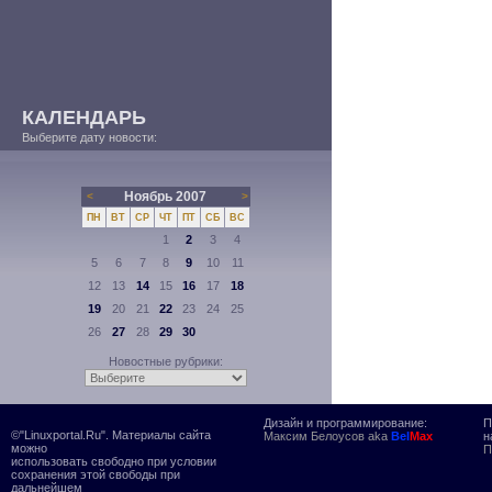
КАЛЕНДАРЬ
Выберите дату новости:
Ноябрь 2007
<
>
ПН
ВТ
СР
ЧТ
ПТ
СБ
ВС
1
2
3
4
5
6
7
8
9
10
11
12
13
14
15
16
17
18
19
20
21
22
23
24
25
26
27
28
29
30
Новостные рубрики:
Дизайн и программирование:
П
©"Linuxportal.Ru". Материалы сайта
Максим Белоусов aka
Bel
Max
н
можно
П
использовать свободно при условии
сохранения этой свободы при
дальнейшем