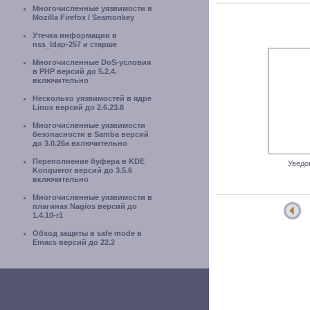
Многочисленные уязвимости в
Mozilla Firefox / Seamonkey
Утечка информации в
nss_ldap-257 и старше
Многочисленные DoS-условия
в PHP версий до 5.2.4.
включительно
Несколько уязвимостей в ядре
Linux версий до 2.6.23.8
Многочисленные уязвимости
безопасности в Samba версий
до 3.0.26a включительно
Переполнение буфера в KDE
Уведо
Konqueror версий до 3.5.6
включительно
Многочисленные уязвимости в
плагинах Nagios версий до
1.4.10-r1
Обход защиты в safe mode в
Emacs версий до 22.2