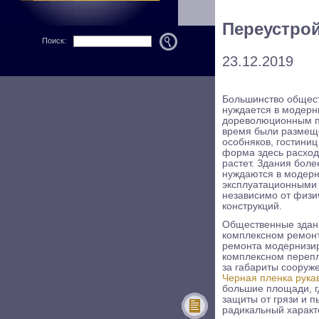
Переустро
Поиск:
23.12.2019
Большинство общест
нуждается в модерн
дореволюционным по
время были размещ
особняков, гостиниц
форма здесь расход
растет. Здания боле
нуждаются в модер
эксплуатационными 
независимо от физи
конструкций.
Общественные здани
комплексном ремонт
ремонта модернизир
комплексном переп
за габариты сооруж
Черная пленка рукав
большие площади, г
защиты от грязи и п
радикальный характе