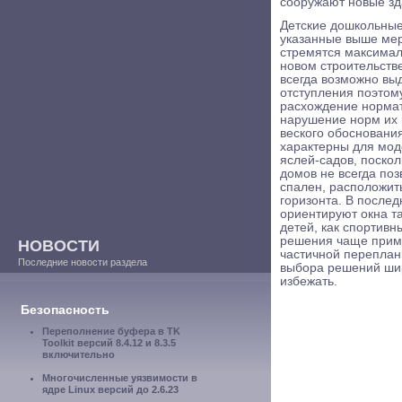
сооружают новые зд
Детские дошкольные
указанные выше ме
стремятся максимал
новом строительстве
всегда возможно вы
отступления поэтом
расхождение нормат
нарушение норм их 
веского обосновани
характерны для мод
яслей-садов, поскол
домов не всегда по
спален, расположит
горизонта. В после
ориентируют окна т
детей, как спортив
решения чаще прим
НОВОСТИ
частичной переплан
Последние новости раздела
выбора решений шир
избежать.
Безопасность
Переполнение буфера в TK
Toolkit версий 8.4.12 и 8.3.5
включительно
Многочисленные уязвимости в
ядре Linux версий до 2.6.23