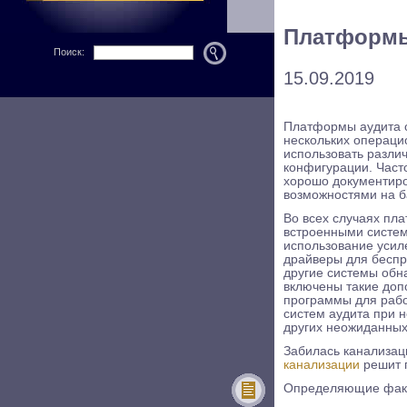
Платформы
Поиск:
15.09.2019
Платформы аудита 
нескольких операци
использовать разли
конфигурации. Част
хорошо документир
возможностями на ба
Во всех случаях пл
встроенными систем
использование усил
драйверы для беспр
другие системы обн
включены такие доп
программы для рабо
систем аудита при 
других неожиданных
Забилась канализац
канализации
решит 
Определяющие факт