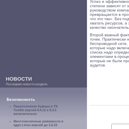
Успех и эффективно
степени зависят от
руководством компа
превращается в про
что это так». Без п
хватать ресурсов, а
качество окончатель
Второй важный факт
точек. Практически
беспроводной сети,
которые надо включи
списка надо опреде
элементами в процес
которые не были пр
аудитов.
НОВОСТИ
Последние новости раздела
Безопасность
Переполнение буфера в TK
Toolkit версий 8.4.12 и 8.3.5
включительно
Многочисленные уязвимости в
ядре Linux версий до 2.6.23