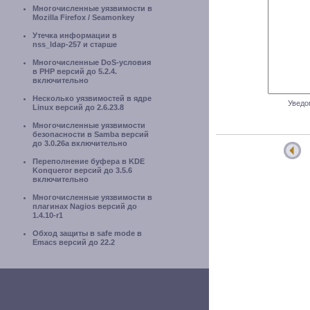
Многочисленные уязвимости в
Mozilla Firefox / Seamonkey
Утечка информации в
nss_ldap-257 и старше
Многочисленные DoS-условия
в PHP версий до 5.2.4.
включительно
Несколько уязвимостей в ядре
Уведо
Linux версий до 2.6.23.8
Многочисленные уязвимости
безопасности в Samba версий
до 3.0.26a включительно
Переполнение буфера в KDE
Konqueror версий до 3.5.6
включительно
Многочисленные уязвимости в
плагинах Nagios версий до
1.4.10-r1
Обход защиты в safe mode в
Emacs версий до 22.2