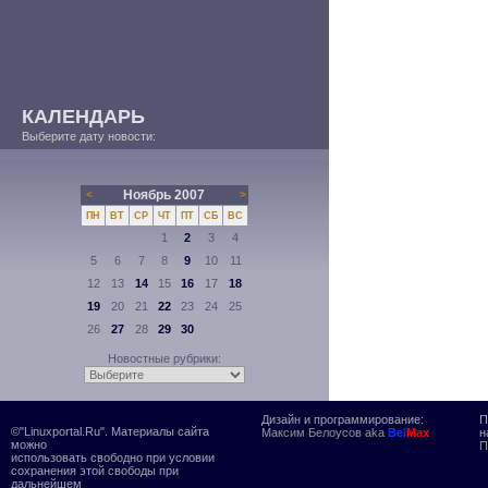
КАЛЕНДАРЬ
Выберите дату новости:
Ноябрь 2007
<
>
ПН
ВТ
СР
ЧТ
ПТ
СБ
ВС
1
2
3
4
5
6
7
8
9
10
11
12
13
14
15
16
17
18
19
20
21
22
23
24
25
26
27
28
29
30
Новостные рубрики:
Дизайн и программирование:
П
©"Linuxportal.Ru". Материалы сайта
Максим Белоусов aka
Bel
Max
н
можно
П
использовать свободно при условии
сохранения этой свободы при
дальнейшем