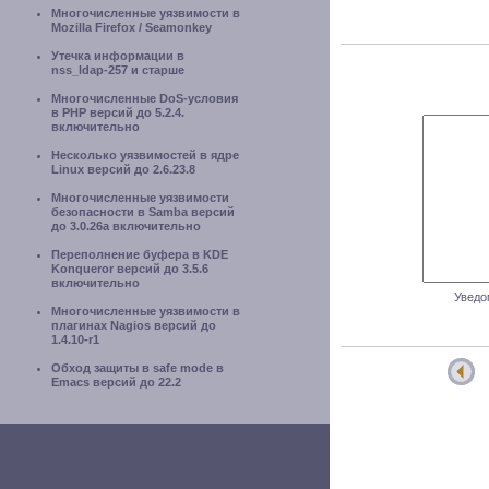
Многочисленные уязвимости в
Mozilla Firefox / Seamonkey
Утечка информации в
nss_ldap-257 и старше
Многочисленные DoS-условия
в PHP версий до 5.2.4.
включительно
Несколько уязвимостей в ядре
Linux версий до 2.6.23.8
Многочисленные уязвимости
безопасности в Samba версий
до 3.0.26a включительно
Переполнение буфера в KDE
Konqueror версий до 3.5.6
включительно
Уведо
Многочисленные уязвимости в
плагинах Nagios версий до
1.4.10-r1
Обход защиты в safe mode в
Emacs версий до 22.2