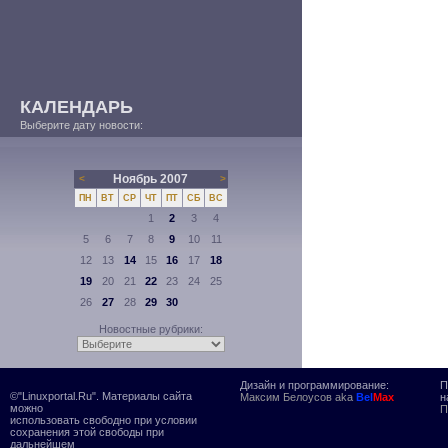
КАЛЕНДАРЬ
Выберите дату новости:
Ноябрь 2007
<
>
ПН
ВТ
СР
ЧТ
ПТ
СБ
ВС
1
2
3
4
5
6
7
8
9
10
11
12
13
14
15
16
17
18
19
20
21
22
23
24
25
26
27
28
29
30
Новостные рубрики:
Дизайн и программирование:
П
©"Linuxportal.Ru". Материалы сайта
Максим Белоусов aka
Bel
Max
н
можно
П
использовать свободно при условии
сохранения этой свободы при
дальнейшем