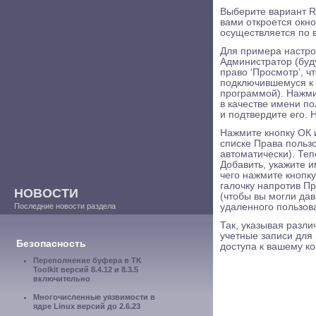
Выберите вариант R
вами откроется окно
осуществляется по 
Для примера настро
Администратор (буду
право ‘Просмотр’, ч
подключившемуся к 
программой). Нажми
в качестве имени по
и подтвердите его. 
Нажмите кнопку ОК 
списке Права польз
автоматически). Те
Добавить, укажите и
чего нажмите кнопку
галочку напротив Пр
НОВОСТИ
(чтобы вы могли да
удаленного пользов
Последние новости раздела
Так, указывая разли
учетные записи для 
Безопасность
доступа к вашему к
Переполнение буфера в TK
Toolkit версий 8.4.12 и 8.3.5
включительно
Многочисленные уязвимости в
ядре Linux версий до 2.6.23