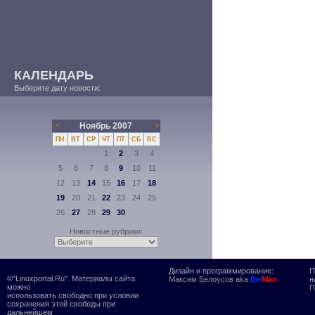
КАЛЕНДАРЬ
Выберите дату новости:
Ноябрь 2007
<
>
ПН
ВТ
СР
ЧТ
ПТ
СБ
ВС
1
2
3
4
5
6
7
8
9
10
11
12
13
14
15
16
17
18
19
20
21
22
23
24
25
26
27
28
29
30
Новостные рубрики:
Дизайн и программирование:
П
©"Linuxportal.Ru". Материалы сайта
Максим Белоусов aka
Bel
Max
н
можно
П
использовать свободно при условии
сохранения этой свободы при
дальнейшем