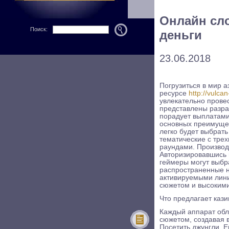
Онлайн сло
Поиск:
деньги
23.06.2018
Погрузиться в мир 
ресурсе
http://vulca
увлекательно провес
представлены разра
порадует выплатами
основных преимущес
легко будет выбрать
тематические с тре
раундами. Производ
Авторизировавшись 
геймеры могут выбр
распространенные н
активируемыми лини
сюжетом и высоким
Что предлагает каз
Каждый аппарат обл
сюжетом, создавая в
Посетить джунгли, Е