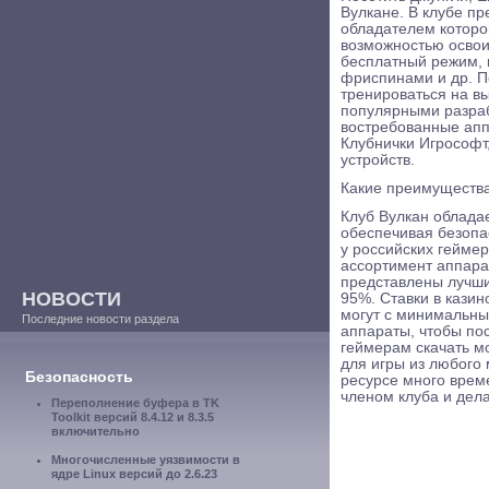
Вулкане. В клубе п
обладателем которо
возможностью освои
бесплатный режим, 
фриспинами и др. П
тренироваться на в
популярными разраб
востребованные апп
Клубнички Игрософт
устройств.
Какие преимущества
Клуб Вулкан облада
обеспечивая безопа
у российских геймер
ассортимент аппара
представлены лучши
НОВОСТИ
95%. Ставки в казин
могут с минимальны
Последние новости раздела
аппараты, чтобы по
геймерам скачать м
для игры из любого 
Безопасность
ресурсе много врем
членом клуба и дела
Переполнение буфера в TK
Toolkit версий 8.4.12 и 8.3.5
включительно
Многочисленные уязвимости в
ядре Linux версий до 2.6.23