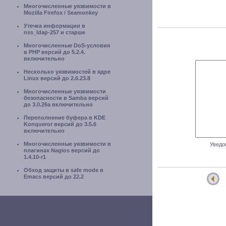
Многочисленные уязвимости в
Mozilla Firefox / Seamonkey
Утечка информации в
nss_ldap-257 и старше
Многочисленные DoS-условия
в PHP версий до 5.2.4.
включительно
Несколько уязвимостей в ядре
Linux версий до 2.6.23.8
Многочисленные уязвимости
безопасности в Samba версий
до 3.0.26a включительно
Переполнение буфера в KDE
Konqueror версий до 3.5.6
включительно
Многочисленные уязвимости в
Уведо
плагинах Nagios версий до
1.4.10-r1
Обход защиты в safe mode в
Emacs версий до 22.2