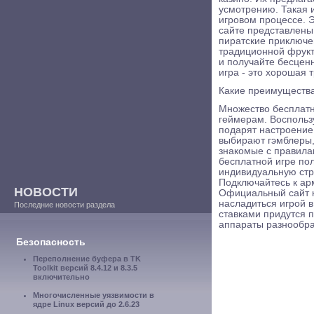
усмотрению. Такая 
игровом процессе. Э
сайте представлены
пиратские приключе
традиционной фрукт
и получайте бесцен
игра - это хорошая 
Какие преимущества
Множество бесплатн
геймерам. Воспольз
подарят настроение
выбирают гэмблеры
знакомые с правила
бесплатной игре по
индивидуальную стр
Подключайтесь к ар
НОВОСТИ
Официальный сайт к
насладиться игрой 
Последние новости раздела
ставками придутся 
аппараты разнообра
Безопасность
Переполнение буфера в TK
Toolkit версий 8.4.12 и 8.3.5
включительно
Многочисленные уязвимости в
ядре Linux версий до 2.6.23