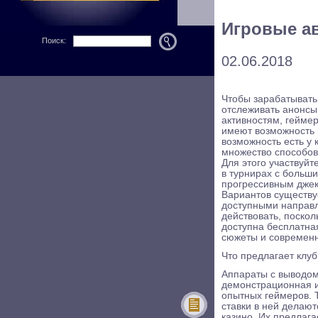
Игровые а
Поиск:
02.06.2018
Чтобы зарабатывать
отслеживать анонсы 
активностям, гейме
имеют возможность 
возможность есть у 
множество способов
Для этого участвуйт
в турнирах с больш
прогрессивным дже
Вариантов существу
доступными направл
действовать, поско
доступна бесплатна
сюжеты и современ
Что предлагает клуб
Аппараты с выводом
демонстрационная иг
опытных геймеров. Т
ставки в ней делают
казино. Их предлага