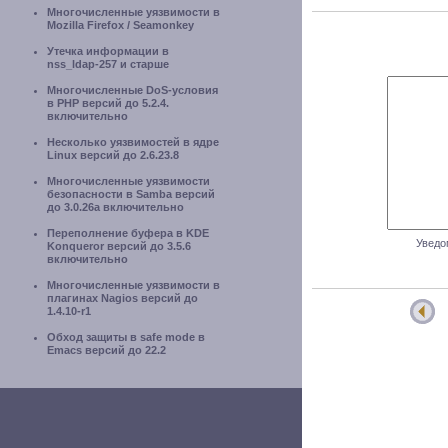
Многочисленные уязвимости в
Mozilla Firefox / Seamonkey
Утечка информации в
nss_ldap-257 и старше
Многочисленные DoS-условия
в PHP версий до 5.2.4.
включительно
Несколько уязвимостей в ядре
Linux версий до 2.6.23.8
Многочисленные уязвимости
безопасности в Samba версий
до 3.0.26a включительно
Переполнение буфера в KDE
Уведо
Konqueror версий до 3.5.6
включительно
Многочисленные уязвимости в
плагинах Nagios версий до
1.4.10-r1
Обход защиты в safe mode в
Emacs версий до 22.2