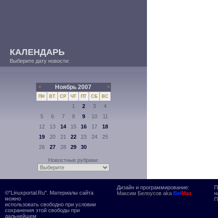
КАЛЕНДАРЬ
Выберите дату новости:
Ноябрь 2007
<
>
ПН
ВТ
СР
ЧТ
ПТ
СБ
ВС
1
2
3
4
5
6
7
8
9
10
11
12
13
14
15
16
17
18
19
20
21
22
23
24
25
26
27
28
29
30
Новостные рубрики:
Дизайн и программирование:
П
©"Linuxportal.Ru". Материалы сайта
Максим Белоусов aka
Bel
Max
н
можно
П
использовать свободно при условии
сохранения этой свободы при
дальнейшем